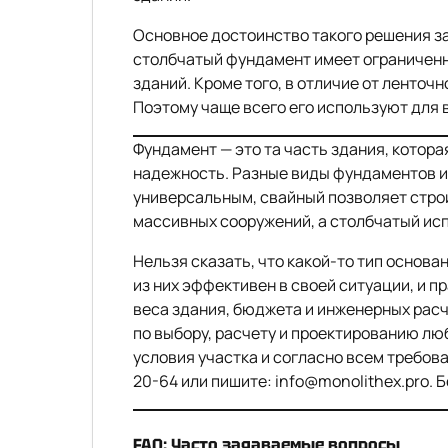
Основное достоинство такого решения з
столбчатый фундамент имеет ограниченн
зданий. Кроме того, в отличие от ленточн
Поэтому чаще всего его используют для 
Фундамент — это та часть здания, которая
надежность. Разные виды фундаментов и
универсальным, свайный позволяет строи
массивных сооружений, а столбчатый исп
Нельзя сказать, что какой-то тип основ
из них эффективен в своей ситуации, и п
веса здания, бюджета и инженерных расч
по выбору, расчету и проектированию лю
условия участка и согласно всем требова
20-64 или пишите: info@monolithex.pro. 
FAQ: Часто задаваемые вопросы