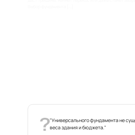
даст трещины, начнет перекос или даже станет ава
Выбор фундамента […]
"Универсального фундамента не суще
веса здания и бюджета."