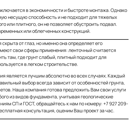
аключается в экономичности и быстроте монтажа. Однако
ую несущую способность и не подходит для тяжелых
ого или плитного, он не позволяет обустроить подвал.
временных или облегченных конструкций.
 скрыта от глаз, но именно она определяет его
меют свои сферы применения: ленточный считается
ть там, где грунт слабый, плитный подходит для
ользуется в легком строительстве.
ания является лучшим абсолютно во всех случаях. Каждый
равильный выбор всегда зависит от особенностей грунта,
етов. Наша компания готова предложить Вам свои услуги
бого из видов фундамента, учитывая геологические
ниям СП и ГОСТ, обращайтесь к нам по номеру: +7 927 209-
Бесплатная консультация, оценим Ваш проект за час.