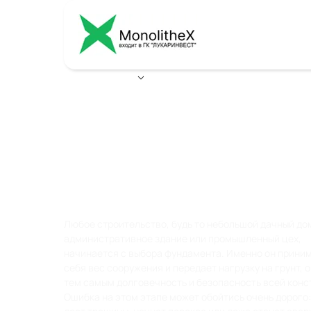
Ваш город:
Армавир
ВИДЫ
ФУНДАМЕНТОВ
Любое строительство, будь то небольшой дачный до
административное здание или промышленный цех,
начинается с выбора фундамента. Именно он приним
себя вес сооружения и передает нагрузку на грунт, 
тем самым долговечность и безопасность всей конс
Ошибка на этом этапе может обойтись очень дорого: