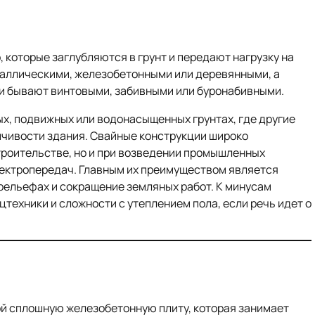
, которые заглубляются в грунт и передают нагрузку на
еталлическими, железобетонными или деревянными, а
ни бывают винтовыми, забивными или буронабивными.
х, подвижных или водонасыщенных грунтах, где другие
йчивости здания. Свайные конструкции широко
троительстве, но и при возведении промышленных
электропередач. Главным их преимуществом является
рельефах и сокращение земляных работ. К минусам
техники и сложности с утеплением пола, если речь идет о
й сплошную железобетонную плиту, которая занимает