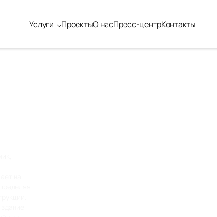
Услуги
Проекты
О нас
Пресс-центр
Контакты
мик,
ает на
определяя
трукции.
 здание