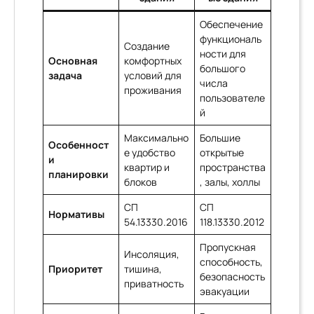
Обеспечение
функциональ
Создание
ности для
Основная
комфортных
большого
задача
условий для
числа
проживания
пользователе
й
Максимально
Большие
Особенност
е удобство
открытые
и
квартир и
пространства
планировки
блоков
, залы, холлы
СП
СП
Нормативы
54.13330.2016
118.13330.2012
Пропускная
Инсоляция,
способность,
Приоритет
тишина,
безопасность
приватность
эвакуации