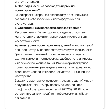
внутри и снаружи.
4. Что будет, если не соблюдать нормы при
проектировании?
Такой проект не пройдет экспертизу, а здание может
оказаться небезопасным и некомфортным для
эксплуатации.
5. Обязательно ли авторское сопровождение?
Рекомендуется. Без авторского надзора строители
могут отойти от архитектурных решений, что снизит
качество объекта.
Архитектурное проектирование зданий
— это ключевой
процесс, который определяет судьбу будущего объекта.
Грамотно выполненный проект позволяет создать
здание, гармоничное по форме, удобное по планировке
и надёжное по эксплуатации. Именно архитектурное
проектирование превращает замысел в материальную
реальность, соединяя в себе искусство и инженерное
мастерство.
Закажите архитектурное проектирование зданий у нас и
получите скидку 10
%
при первом заказе, пишите —
info@monolithex.pro
и звоните:
+7 927 209-20-64
, или
оставляйте заявки на сайте, чтобы мы смогли с Вами
связаться!