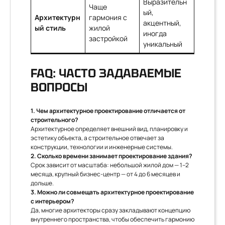
Выразительн
Чаще
ый,
Архитектурн
гармония с
акцентный,
ый стиль
жилой
иногда
застройкой
уникальный
FAQ: ЧАСТО ЗАДАВАЕМЫЕ
ВОПРОСЫ
1. Чем архитектурное проектирование отличается от
строительного?
Архитектурное определяет внешний вид, планировку и
эстетику объекта, а строительное отвечает за
конструкции, технологии и инженерные системы.
2. Сколько времени занимает проектирование здания?
Срок зависит от масштаба: небольшой жилой дом — 1–2
месяца, крупный бизнес-центр — от 4 до 6 месяцев и
дольше.
3. Можно ли совмещать архитектурное проектирование
с интерьером?
Да, многие архитекторы сразу закладывают концепцию
внутреннего пространства, чтобы обеспечить гармонию