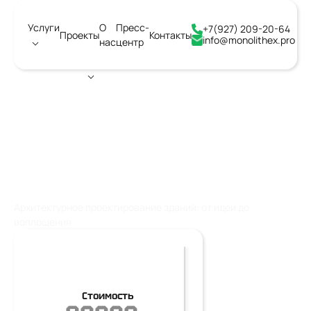
Услуги
О
Пресс-
+7(927) 209-20-64
Проекты
Контакты
info@monolithex.pro
нас
центр
Город:
Армавир
АРХИТЕКТУРНОЕ
ПРОЕКТИРОВАНИЕ ЗДАНИЙ
Архитектурное проектирование зданий: от идеи до
воплощения
Стоимость