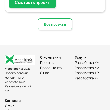
Смотреть проект
Все проекты
О компании
Услуги
Проекты
Разработка КЖ
Пресс-центр
Разработка КМ
MonolitheX © 2026
О нас
Разработка АР
Проектирование
монолитного
Разработка КР
железобетона
Разработка КЖ | КР |
КМ
Контакты
Офис: