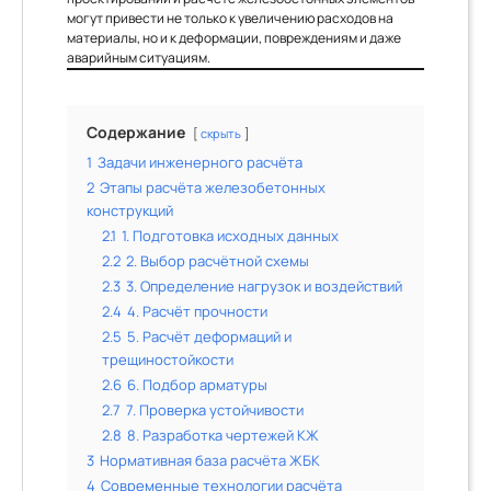
могут привести не только к увеличению расходов на
материалы, но и к деформации, повреждениям и даже
аварийным ситуациям.
Содержание
скрыть
1
Задачи инженерного расчёта
2
Этапы расчёта железобетонных
конструкций
2.1
1. Подготовка исходных данных
2.2
2. Выбор расчётной схемы
2.3
3. Определение нагрузок и воздействий
2.4
4. Расчёт прочности
2.5
5. Расчёт деформаций и
трещиностойкости
2.6
6. Подбор арматуры
2.7
7. Проверка устойчивости
2.8
8. Разработка чертежей КЖ
3
Нормативная база расчёта ЖБК
4
Современные технологии расчёта