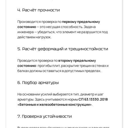
4. Расчёт прочности
Производится проверка по
первому предельному
состоянию
— это несущая способность. Задача
инженера — убедиться, что элемент не разрушится под
действием нагрузок.
5. Расчёт деформаций и трещиностойкости
Проводится проверка по
второму предельному
состоянию
: прогибы плит, раскрытие трещин в стенах и
балках должны оставаться в допустимых пределах.
6. Подбор арматуры
На основании усилий выбирается тип, диаметр и шаг
арматуры. Здесь учитываются нормы
СП 63.13330.2018
«Бетонные и железобетонные конструкции»
.
7. Проверка устойчивости
Выполняется расчёт колонн и других сжатых элементов