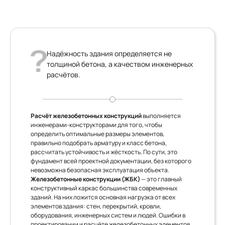
Надёжность здания определяется не
толщиной бетона, а качеством инженерных
расчётов.
Расчёт железобетонных конструкций
выполняется
инженерами-конструкторами для того, чтобы
определить оптимальные размеры элементов,
правильно подобрать арматуру и класс бетона,
рассчитать устойчивость и жёсткость. По сути, это
фундамент всей проектной документации, без которого
невозможна безопасная эксплуатация объекта.
Железобетонные конструкции (ЖБК)
— это главный
конструктивный каркас большинства современных
зданий. На них ложится основная нагрузка от всех
элементов здания: стен, перекрытий, кровли,
оборудования, инженерных систем и людей. Ошибки в
проектировании и расчёте железобетонных элементов