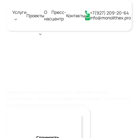
Услуги
О
Пресс-
+7(927) 209-20-64
Проекты
Контакты
info@monolithex.pro
нас
центр
Город:
Армавир
РАСЧЁТ ЖЕЛЕЗОБЕТОННЫХ
КОНСТРУКЦИЙ
Правильно выполненный расчёт железобетонных
конструкций — это основа надёжности здания, гарантия его
устойчивости при всех видах нагрузок.
Стоимость