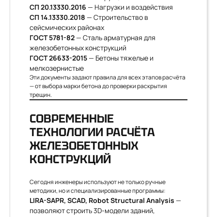
СП 20.13330.2016
— Нагрузки и воздействия
СП 14.13330.2018
— Строительство в
сейсмических районах
ГОСТ 5781-82
— Сталь арматурная для
железобетонных конструкций
ГОСТ 26633-2015
— Бетоны тяжелые и
мелкозернистые
Эти документы задают правила для всех этапов расчёта
— от выбора марки бетона до проверки раскрытия
трещин.
СОВРЕМЕННЫЕ
ТЕХНОЛОГИИ РАСЧЁТА
ЖЕЛЕЗОБЕТОННЫХ
КОНСТРУКЦИЙ
Сегодня инженеры используют не только ручные
методики, но и специализированные программы:
LIRA-SAPR, SCAD, Robot Structural Analysis
—
позволяют строить 3D-модели зданий,