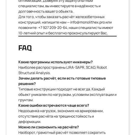
оптимизации. Доверяя эту задачу опытным
специалистам, вы инвестируете в надёжность и
долговечность вашего объекта.
Для того, чтобы заказать расчёт железобетонных
конструкций, напишите нам —
info@monolithex.pro
или
позвоните:
+7 927 209-20-64
, наши специалисты имеют
10-летний опыт и бесплатно проконсультируют Вас.
FAQ
Какие программы используют инженеры?
Наиболее распространены LIRA-SAPR, SCAD, Robot
Structural Analysis.
Зачем делать расчёт, если есть готовые типовые
решения?
Типовые конструкции подходят не всегда. Каждый
объект уникален по нагрузкам, условиям эксплуатации и
грунтам.
Какие ошибки встречаются чаще всего?
Недооценка нагрузок, экономия на армировании,
отсутствие расчёта на трещиностойкость и
деформации.
Можно ли сэкономить на расчёте?
Наоборот, грамотный расчёт позволяет сократить